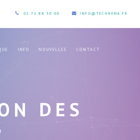
01 72 88 30 00
INFO@TECHNEMA.FR
QUE
INFO
NOUVELLES
CONTACT
ION DES
S