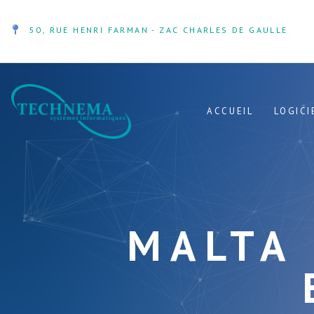
50, RUE HENRI FARMAN - ZAC CHARLES DE GAULLE
ACCUEIL
LOGICI
MALTA 